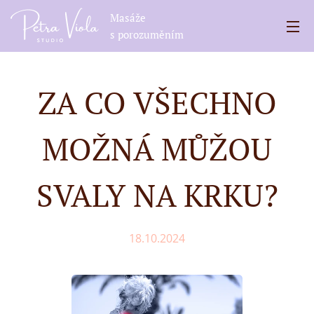
Masáže
s porozuměním
ZA CO VŠECHNO
MOŽNÁ MŮŽOU
SVALY NA KRKU?
18.10.2024