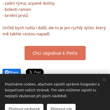
- zadní rýma, ucpané dutiny
- bolesti ramen
- brnění prstů
Určitě bych našla i další, ale to je jen rychlý výčet, který
mě takhle cestou napadl.
Chci objednat k Petře
Share
Používáme cookies, abychom zajistili správné fungování a
bezpečnost našich stránek. Tím vám můžeme zajistit tu
nejlepší zkušenost při jejich návštěvě.
Rezervace online
Přijmout nezbytné
Přijmout vše