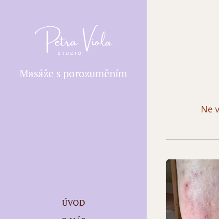
Masáže s porozuměním
Ne v
ÚVOD