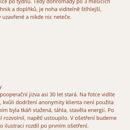
íce po týdnu. Tedy dohromady po 3 měsících
nik a doplňků, je noha viditelně štíhlejší,
 uzavřené a nikde nic neteče.
y
ooperační jizva asi 30 let stará. Na fotce vidíte
 kvůli dodržení anonymity klienta není použita
ním byla tkáň stažená, táhla, stavěla energii. Po
l rozvolnil, napětí ustoupilo. V ošetření budeme
ro ilustraci rozdíl po prvním ošetření.