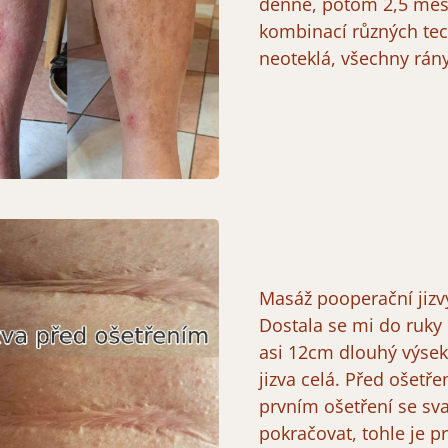
denně, potom 2,5 měs
kombinací různých tech
neoteklá, všechny rány
Masáž pooperační jizv
Dostala se mi do ruky p
asi 12cm dlouhý výsek,
jizva celá. Před ošetře
prvním ošetření se sva
pokračovat, tohle je p