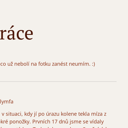
ráce
co už nebolí na fotku zanést neumím. :)
 lymfa
v situaci, kdy jí po úrazu kolene tekla míza z
okré ponožky. Prvních 17 dnů jsme se vídaly